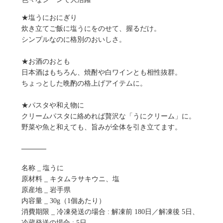
★塩うにおにぎり
炊き立てご飯に塩うにをのせて、握るだけ。
シンプルなのに格別のおいしさ。
★お酒のおとも
日本酒はもちろん、焼酎や白ワインとも相性抜群。
ちょっとした晩酌の格上げアイテムに。
★パスタや和え物に
クリームパスタに絡めれば贅沢な「うにクリーム」に。
野菜や魚と和えても、旨みが全体を引き立てます。
─────
名称 _ 塩うに
原材料 _ キタムラサキウニ、塩
原産地 _ 岩手県
内容量 _ 30g（1個あたり）
消費期限 _ 冷凍発送の場合 : 解凍前 180日／解凍後 5日、
冷蔵発送の場合 : 5日