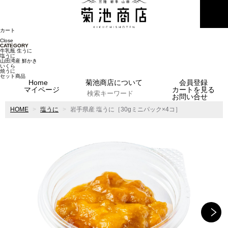
MENU
カート
Close
CATEGORY
牛乳瓶 生うに
塩うに
山田湾産 鮮かき
いくら
焼うに
セット商品
Home
菊池商店について
会員登録
マイページ
カートを見る
お問い合せ
HOME
塩うに
岩手県産 塩うに［30gミニパック×4コ］